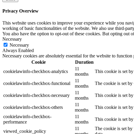
Privacy Overview
This website uses cookies to improve your experience while you navigat
working of basic functionalities of the website. We also use third-pa
You also have the option to opt-out of these cookies. But opting out 
Necessary
Necessary
Always Enabled
Necessary cookies are absolutely essential for the website to function
Cookie
Duration
11
cookielawinfo-checkbox-analytics
This cookie is set b
months
11
cookielawinfo-checkbox-functional
The cookie is set by
months
11
cookielawinfo-checkbox-necessary
This cookie is set b
months
11
cookielawinfo-checkbox-others
This cookie is set b
months
cookielawinfo-checkbox-
11
This cookie is set b
performance
months
11
The cookie is set by
viewed_cookie_policy
months
data.